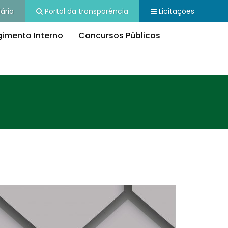
ária
Portal da transparência
Licitações
imento Interno
Concursos Públicos