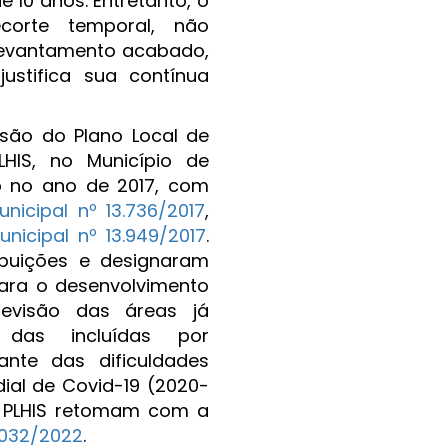
 10 anos. Entretanto, o
orte temporal, não
evantamento acabado,
justifica sua contínua
isão do Plano Local de
LHIS, no Município de
io no ano de 2017, com
nicipal nº 13.736/2017
,
nicipal nº 13.949/2017
.
ibuições e designaram
ara o desenvolvimento
revisão das áreas já
das incluídas por
nte das dificuldades
al de Covid-19 (2020-
do PLHIS retomam com a
7.032/2022
.