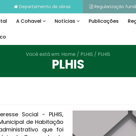
Departamento de obras
Regularização fundi
tal
A Cohavel
Notícias
Publicações
Reg
sco
Você está em:
Home
/
PLHIS
/
PLHIS
PLHIS
resse Social - PLHIS,
Municipal de Habitação
dministrativo que foi