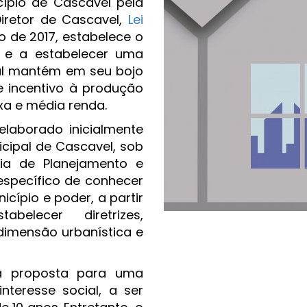
cípio de Cascavel pela
Diretor de Cascavel,
Lei
o de 2017, estabelece o
H e a estabelecer uma
ual mantém em seu bojo
e incentivo à produção
xa e média renda.
laborado inicialmente
icipal de Cascavel, sob
ia de Planejamento e
específico de conhecer
cípio e poder, a partir
belecer diretrizes,
dimensão urbanística e
 a proposta para uma
nteresse social, a ser