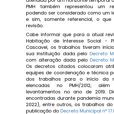
atendida por um horizonte temporal de
PMH também representou um rec
podendo ser considerado como um l
e sim, somente referencial, o que 
revisão.
Cabe informar que para a atual rev
Habitação de Interesse Social - P
Cascavel, os trabalhos tiveram iníc
sua instituição dada pelo
Decreto Mu
com alteração dada pelo
Decreto Mu
Os decretos citados colocaram atr
equipes de coordenação e técnica p
dos trabalhos para o início da 
elencadas no PMH/2012, além 
levantamentos no ano de 2019. Dia
encontradas durante pandemia mundi
2022), entre outros, os trabalhos 
publicação do
Decreto Municipal nº 1